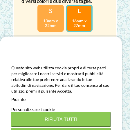
diversi colori e due diverse taglie.
S
L
13mm x
16mm x
22mm
27mm
Utilizziamo i cookie
Questo sito web utilizza cookie propri e di terze parti
per migliorare i nostri servizi e mostrarti pubblicità
CONTATTO
relativa alle tue preferenze analizzando le tue
abitudinidi navigazione. Per dare il tuo consenso al suo
CONSEGNA
utilizzo, premi il pulsante Accetta.
Piú info
PAGAMENTO SICURO
Personalizzare i cookie
RIFIUTA TUTTI
INCISIONE CON GARANZIA A VITA